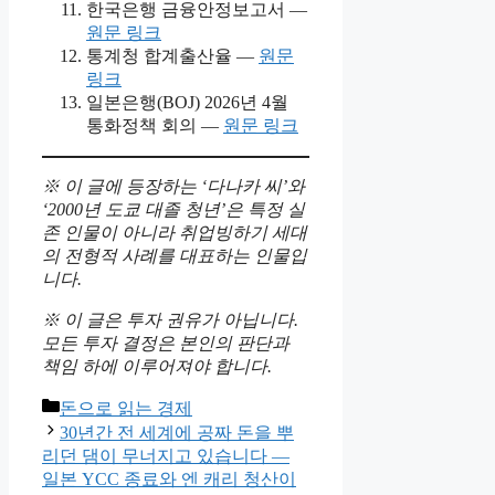
한국은행 금융안정보고서 —
원문 링크
통계청 합계출산율 —
원문
링크
일본은행(BOJ) 2026년 4월
통화정책 회의 —
원문 링크
※ 이 글에 등장하는 ‘다나카 씨’와
‘2000년 도쿄 대졸 청년’은 특정 실
존 인물이 아니라 취업빙하기 세대
의 전형적 사례를 대표하는 인물입
니다.
※ 이 글은 투자 권유가 아닙니다.
모든 투자 결정은 본인의 판단과
책임 하에 이루어져야 합니다.
Categories
돈으로 읽는 경제
30년간 전 세계에 공짜 돈을 뿌
리던 댐이 무너지고 있습니다 —
일본 YCC 종료와 엔 캐리 청산이